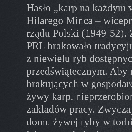
Hasło „karp na każdym w
Hilarego Minca – wicep
rządu Polski (1949-52). 
PRL brakowało tradycyjn
z niewielu ryb dostępny
przedświątecznym. Aby n
brakujących w gospodarc
żywy karp, nieprzerobio
zakładów pracy. Zwycza
domu żywej ryby w torbi