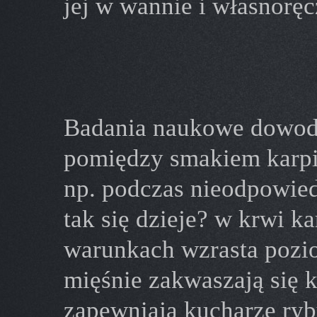
jej w wannie i własnoręc
Badania naukowe dowodz
pomiędzy smakiem karpia
np. podczas nieodpowied
tak się dzieje? w krwi k
warunkach wzrasta pozi
mięśnie zakwaszają się
zapewniają kucharze ryby